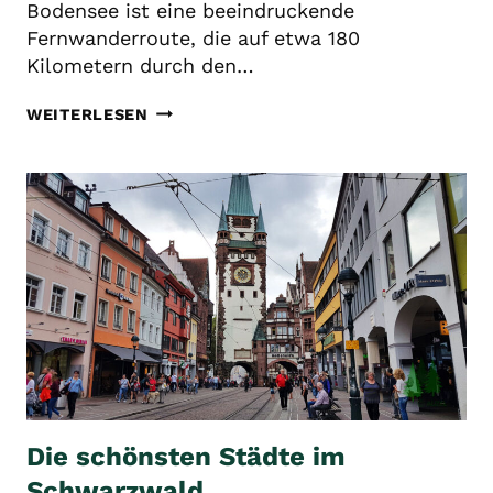
Bodensee ist eine beeindruckende
Fernwanderroute, die auf etwa 180
Kilometern durch den…
QUERWEG
WEITERLESEN
FREIBURG–
BODENSEE:
EINE
WANDERREISE
DURCH
VIELFALT
UND
NATUR
Die schönsten Städte im
Schwarzwald