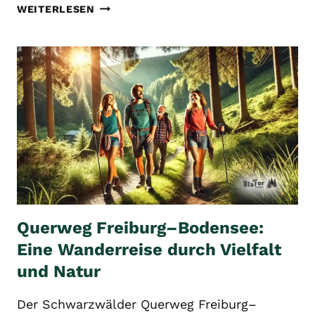
WILDSEE
WEITERLESEN
KALTENBRONN:
EIN
NATURJUWEL
IM
SCHWARZWALD
Querweg Freiburg–Bodensee:
Eine Wanderreise durch Vielfalt
und Natur
Der Schwarzwälder Querweg Freiburg–