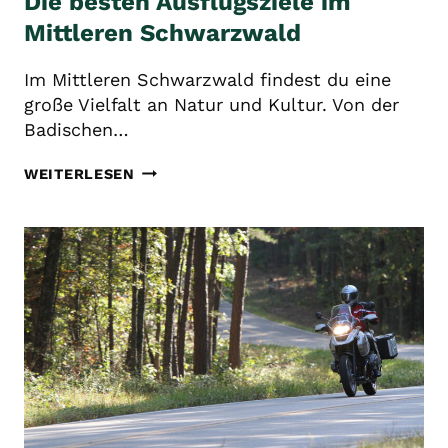
Die besten Ausflugsziele im
Mittleren Schwarzwald
Im Mittleren Schwarzwald findest du eine
große Vielfalt an Natur und Kultur. Von der
Badischen…
DIE
WEITERLESEN
BESTEN
AUSFLUGSZIELE
IM
MITTLEREN
SCHWARZWALD