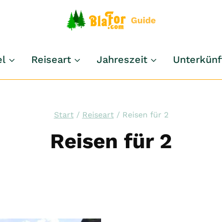
Guide
el
Reiseart
Jahreszeit
Unterkünf
Start
/
Reiseart
/
Reisen für 2
Reisen für 2