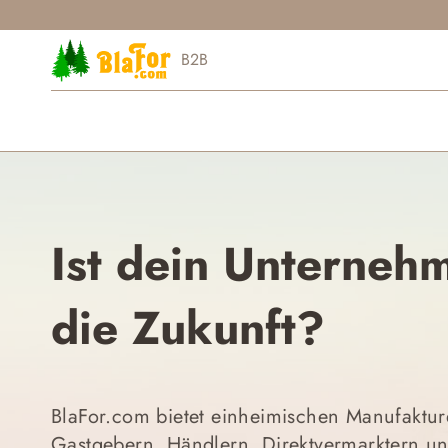
Zum
Inhalt
springen
B2B
Ist dein Unternehm
die Zukunft?
BlaFor.com bietet einheimischen Manufaktur
Gastgebern, Händlern, Direktvermarktern und