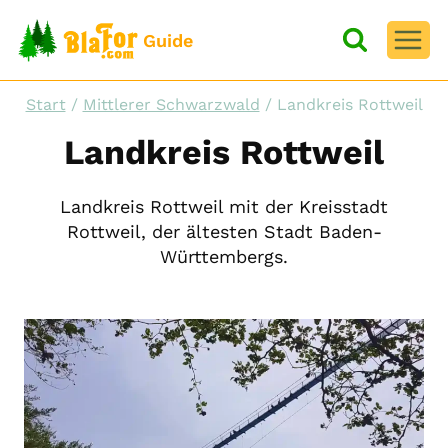
Zum
Inhalt
Guide
springen
Start
/
Mittlerer Schwarzwald
/
Landkreis Rottweil
Landkreis Rottweil
Landkreis Rottweil mit der Kreisstadt
Rottweil, der ältesten Stadt Baden-
Württembergs.