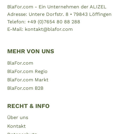
BADEN-
BlaFor.com - Ein Unternehmen der ALIZEL
WÜRTTEMBERGS
Adresse: Untere Dorfstr. 8 • 79843 Löffingen
MIT
Telefon: +49 (0)7654 80 88 288
MODERNEM
E-Mail: kontakt@blafor.com
FLAIR
MEHR VON UNS
BlaFor.com
BlaFor.com Regio
BlaFor.com Markt
BlaFor.com B2B
RECHT & INFO
Über uns
Kontakt