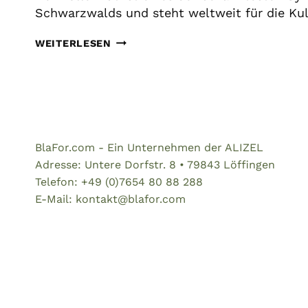
Schwarzwalds und steht weltweit für die Ku
DER
WEITERLESEN
BOLLENHUT
–
SYMBOL
DES
SCHWARZWALDS
UND
BlaFor.com - Ein Unternehmen der ALIZEL
SEINER
Adresse: Untere Dorfstr. 8 • 79843 Löffingen
TRADITION
Telefon: +49 (0)7654 80 88 288
E-Mail: kontakt@blafor.com