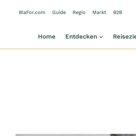
Zum
Inhalt
BlaFor.com
Guide
Regio
Markt
B2B
springen
Home
Entdecken
Reisezi