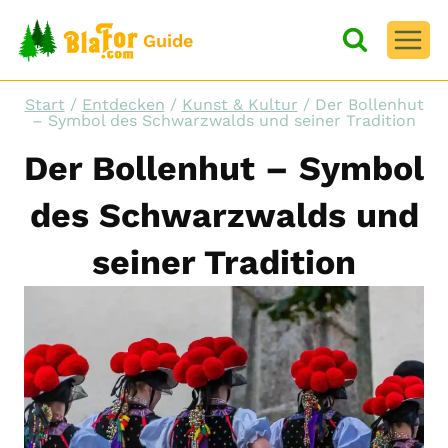
Zum
Inhalt
Guide
springen
Start
/
Entdecken
/
Kunst & Kultur
/
Der Bollenhut
– Symbol des Schwarzwalds und seiner Tradition
Der Bollenhut – Symbol
des Schwarzwalds und
seiner Tradition