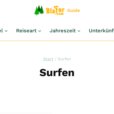
Guide
el
Reiseart
Jahreszeit
Unterkünf
Start
/
Surfen
Surfen