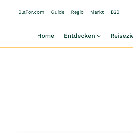
Zum
Inhalt
BlaFor.com
Guide
Regio
Markt
B2B
springen
Home
Entdecken
Reisezi