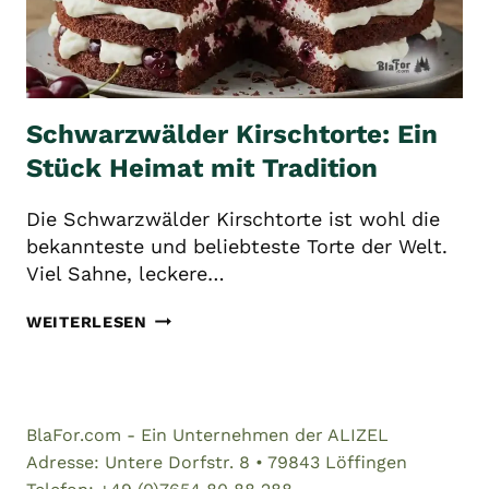
Schwarzwälder Kirschtorte: Ein
Stück Heimat mit Tradition
Die Schwarzwälder Kirschtorte ist wohl die
bekannteste und beliebteste Torte der Welt.
Viel Sahne, leckere…
SCHWARZWÄLDER
WEITERLESEN
KIRSCHTORTE:
EIN
STÜCK
HEIMAT
BlaFor.com - Ein Unternehmen der ALIZEL
MIT
Adresse: Untere Dorfstr. 8 • 79843 Löffingen
TRADITION