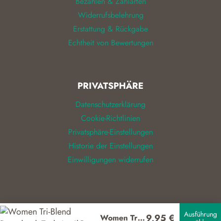
Bezahlen & Zahlarten
Widerrufsbelehrung
Erstattung & Rückgabe
Echtheit von Bewertungen
PRIVATSPHÄRE
Datenschutzerklärung
Cookie-Richtlinien
Privatsphäre-Einstellungen
Historie der Einstellungen
Einwilligungen widerrufen
© 2026
ALIZEL
Ausführung
9,95
€
Women Tri-Blend Racerback Tank Anvil®