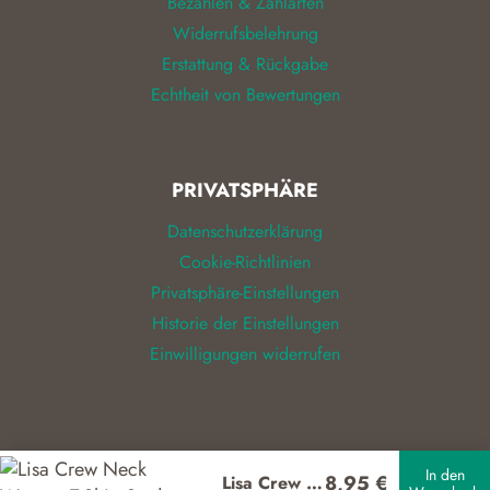
Bezahlen & Zahlarten
Widerrufsbelehrung
Erstattung & Rückgabe
Echtheit von Bewertungen
PRIVATSPHÄRE
Datenschutzerklärung
Cookie-Richtlinien
Privatsphäre-Einstellungen
Historie der Einstellungen
Einwilligungen widerrufen
© 2026
ALIZEL
In den
8,95
€
Lisa Crew Neck Women T-Shirt Stedman