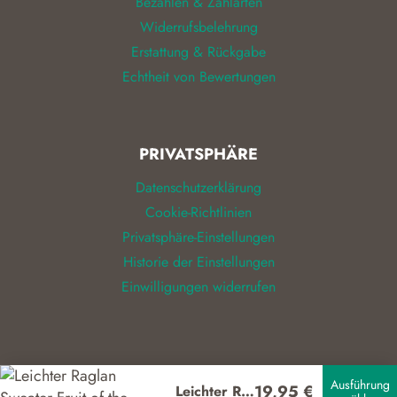
Bezahlen & Zahlarten
Widerrufsbelehrung
Erstattung & Rückgabe
Echtheit von Bewertungen
PRIVATSPHÄRE
Datenschutzerklärung
Cookie-Richtlinien
Privatsphäre-Einstellungen
Historie der Einstellungen
Einwilligungen widerrufen
© 2026
ALIZEL
Ausführung
19,95
€
Leichter Raglan Sweater Fruit of the Loom