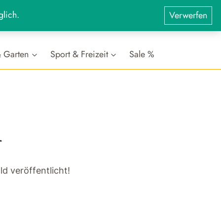
glich.
Verwerfen
Suchen
Login
Suchen
0
nach:
 Garten
Sport & Freizeit
Sale %
n
d veröffentlicht!