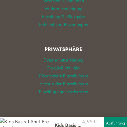
Bezahlen & Zahlarten
Widerrufsbelehrung
Erstattung & Rückgabe
Echtheit von Bewertungen
PRIVATSPHÄRE
Datenschutzerklärung
Cookie-Richtlinien
Privatsphäre-Einstellungen
Historie der Einstellungen
Einwilligungen widerrufen
4,95
€
© 2026
ALIZEL
Ausführung
Kids Basis T-Shirt Pre Shrunk ANVIL®