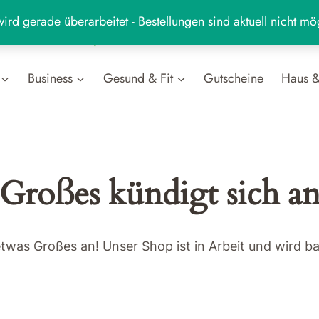
ird gerade überarbeitet - Bestellungen sind aktuell nicht mö
MARKT
hr
Business
Gesund & Fit
Gutscheine
Haus &
Großes kündigt sich a
etwas Großes an! Unser Shop ist in Arbeit und wird bal