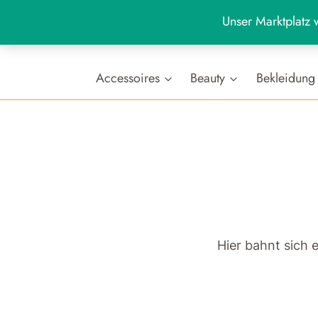
Zum
Unser Marktplatz w
Inhalt
+49 (0)7654 80 88 988
Werktags: 9:00 - 19:00 U
springen
Accessoires
Beauty
Bekleidung
Hier bahnt sich 