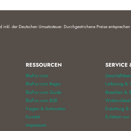
d inkl. der Deutschen Umsatzsteuer. Durchgestrichene Preise entsprechen
RESSOURCEN
SERVICE 
BlaFor.com
Geschäftsbe
BlaFor.com Regio
Lieferung & 
BlaFor.com Guide
Bezahlen & Z
BlaFor.com B2B
Widerrufsbe
Fragen & Antworten
Erstattung &
Kontakt
Echtheit von
Impressum