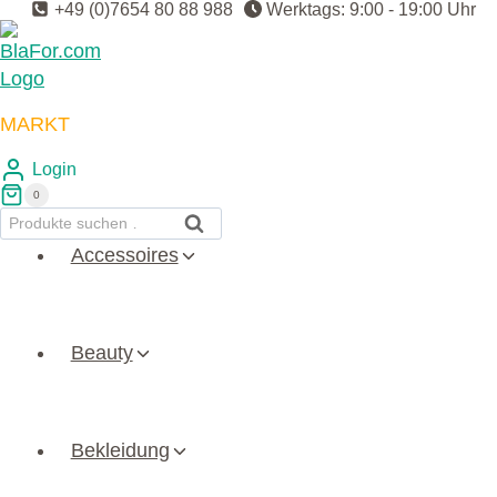
+49 (0)7654 80 88 988
Werktags: 9:00 - 19:00 Uhr
Zum
Inhalt
springen
MARKT
Login
0
Suchen
Suchen
nach:
Accessoires
Beauty
Bekleidung