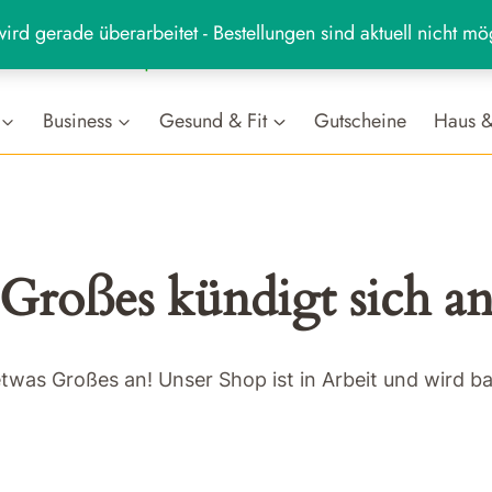
ird gerade überarbeitet - Bestellungen sind aktuell nicht mö
MARKT
hr
Business
Gesund & Fit
Gutscheine
Haus &
Großes kündigt sich a
etwas Großes an! Unser Shop ist in Arbeit und wird bal