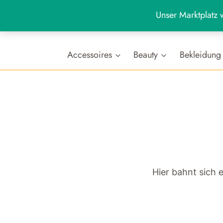
Zum
Unser Marktplatz w
Inhalt
+49 (0)7654 80 88 988
Werktags: 9:00 - 19:00 U
springen
Accessoires
Beauty
Bekleidung
Hier bahnt sich 