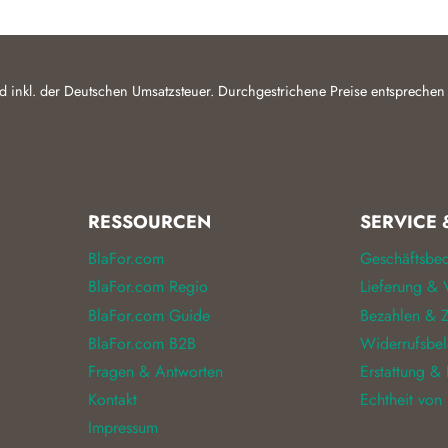
d inkl. der Deutschen Umsatzsteuer. Durchgestrichene Preise entsprechen
RESSOURCEN
SERVICE 
BlaFor.com
Geschäftsbe
BlaFor.com Regio
Lieferung & 
BlaFor.com Guide
Bezahlen & Z
BlaFor.com B2B
Widerrufsbe
Fragen & Antworten
Erstattung &
Kontakt
Echtheit von
Impressum