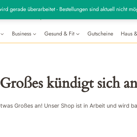
ird gerade überarbeitet - Bestellungen sind aktuell nicht mö
MARKT
hr
Business
Gesund & Fit
Gutscheine
Haus &
Großes kündigt sich a
etwas Großes an! Unser Shop ist in Arbeit und wird bal