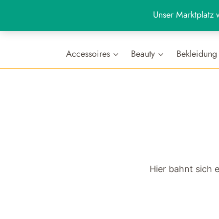
Zum
Unser Marktplatz w
Inhalt
+49 (0)7654 80 88 988
Werktags: 9:00 - 19:00 U
springen
Accessoires
Beauty
Bekleidung
Hier bahnt sich 