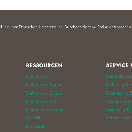
d inkl. der Deutschen Umsatzsteuer. Durchgestrichene Preise entsprechen
RESSOURCEN
SERVICE 
BlaFor.com
Geschäftsbe
BlaFor.com Regio
Lieferung & 
BlaFor.com Guide
Bezahlen & Z
BlaFor.com B2B
Widerrufsbe
Fragen & Antworten
Erstattung &
Kontakt
Echtheit von
Impressum