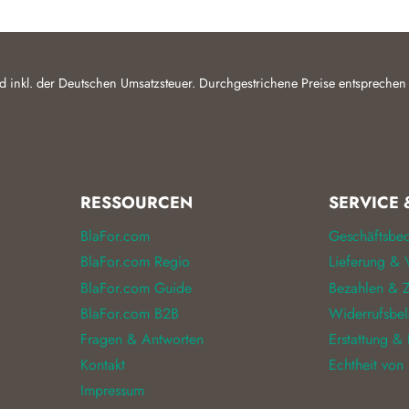
d inkl. der Deutschen Umsatzsteuer. Durchgestrichene Preise entsprechen
RESSOURCEN
SERVICE 
BlaFor.com
Geschäftsbe
BlaFor.com Regio
Lieferung & 
BlaFor.com Guide
Bezahlen & Z
BlaFor.com B2B
Widerrufsbe
Fragen & Antworten
Erstattung &
Kontakt
Echtheit von
Impressum