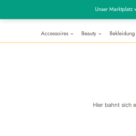
Zum
Unser Marktplatz w
Inhalt
+49 (0)7654 80 88 988
Werktags: 9:00 - 19:00 U
springen
Accessoires
Beauty
Bekleidung
Hier bahnt sich 