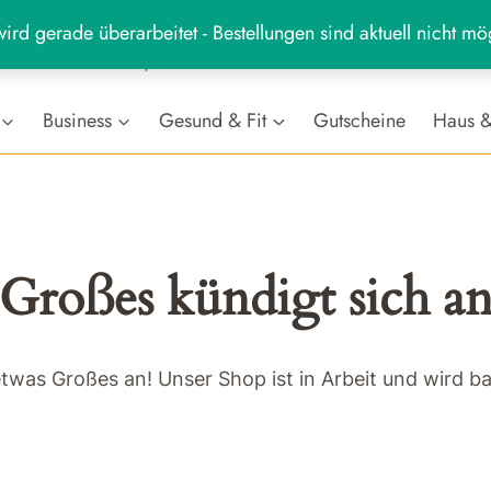
ird gerade überarbeitet - Bestellungen sind aktuell nicht mö
MARKT
hr
Business
Gesund & Fit
Gutscheine
Haus &
Großes kündigt sich a
etwas Großes an! Unser Shop ist in Arbeit und wird bal