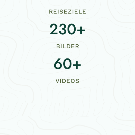
0
+
REISEZIELE
230+
2
3
0
BILDER
+
60+
6
0
+
VIDEOS