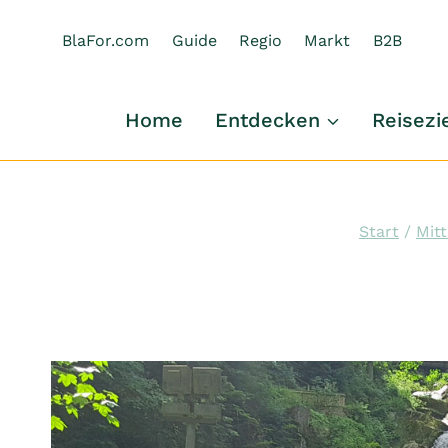
Zum
Inhalt
BlaFor.com
Guide
Regio
Markt
B2B
springen
Home
Entdecken
Reisezi
Start
/
Mit