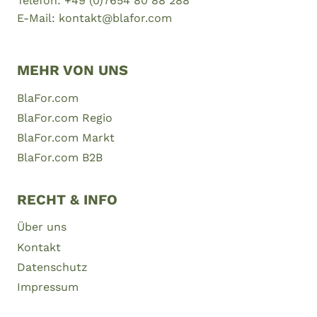
Telefon: +49 (0)7654 80 88 288
IM
E-Mail: kontakt@blafor.com
SCHWARZWALD
MEHR VON UNS
BlaFor.com
BlaFor.com Regio
BlaFor.com Markt
BlaFor.com B2B
RECHT & INFO
Über uns
Kontakt
Datenschutz
Impressum