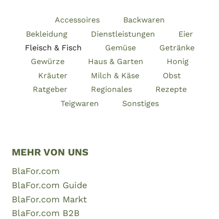
d
l
e
e
i
Accessoires
Backwaren
P
n
r
Bekleidung
Dienstleistungen
Eier
o
Fleisch & Fisch
Gemüse
Getränke
d
u
Gewürze
Haus & Garten
Honig
k
t
Kräuter
Milch & Käse
Obst
e
Ratgeber
Regionales
Rezepte
k
a
Teigwaren
Sonstiges
u
f
e
n
s
o
MEHR VON UNS
l
l
BlaFor.com
t
e
BlaFor.com Guide
n
BlaFor.com Markt
BlaFor.com B2B