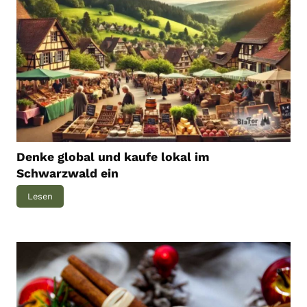
Denke global und kaufe lokal im
Schwarzwald ein
D
Lesen
e
n
k
e
g
l
o
b
a