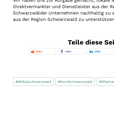
Wir haben uns zur Aufgabe gemacht, lokale M
Direktvermarkter und Dienstleister aus der 
Schwarzwälder Unternehmen nachhaltig zu st
aus der Region Schwarzwald zu unterstützen
Teile diese Se
teilen
teilen
teilen
Schlagworte:
#
Mittelschwarzwald
#
Nordschwarzwald
#
Rheine