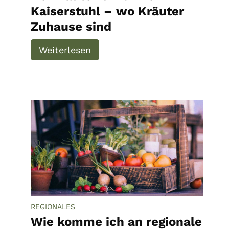
Kaiserstuhl – wo Kräuter
Zuhause sind
H
Weiterlesen
o
f
k
r
ä
u
t
e
r
G
m
b
REGIONALES
H
Wie komme ich an regionale
v