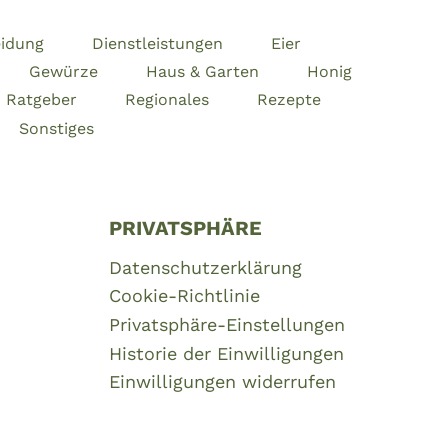
e
?
n
eidung
Dienstleistungen
Eier
l
Gewürze
Haus & Garten
Honig
i
Ratgeber
Regionales
Rezepte
e
b
Sonstiges
e
F
r
PRIVATSPHÄRE
e
i
Datenschutzerklärung
b
Cookie-Richtlinie
u
Privatsphäre-Einstellungen
r
g
Historie der Einwilligungen
Einwilligungen widerrufen