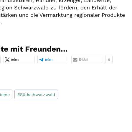
anufakturen, Händler, Erzeuger, Landwirte,
Region Schwarzwald zu fördern, den Erhalt der
ärken und die Vermarktung regionaler Produkte
.
ite mit Freunden...
teilen
teilen
E-Mail
bene
#
Südschwarzwald