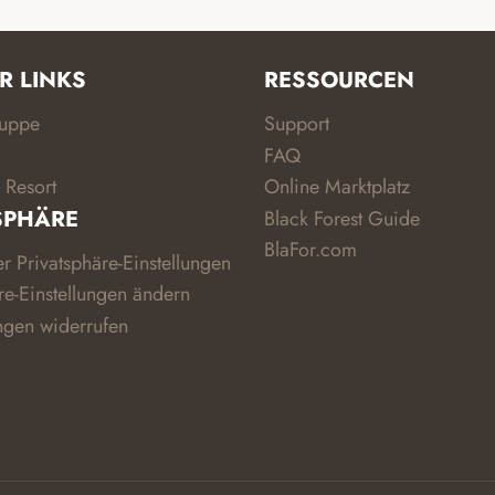
DEINE
UNTERKUNFT
LOHNT
R LINKS
RESSOURCEN
ruppe
Support
FAQ
 Resort
Online Marktplatz
SPHÄRE
Black Forest Guide
BlaFor.com
er Privatsphäre-Einstellungen
re-Einstellungen ändern
ngen widerrufen