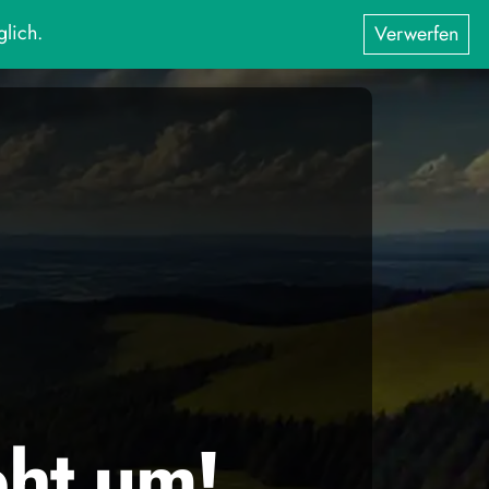
glich.
Verwerfen
eht um!