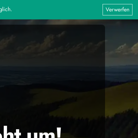
glich.
Verwerfen
eht um!