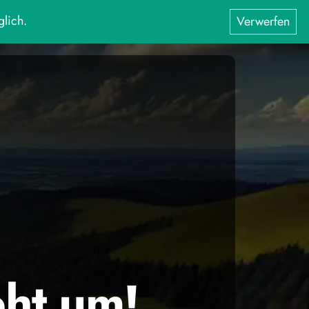
glich.
Verwerfen
eht um!